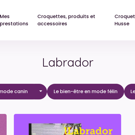
Mes
Croquettes, produits et
Croquet
prestations
accessoires
Husse
Labrador
Le bien-être en mode canin
 mode canin
Le bien-être en mode félin
L